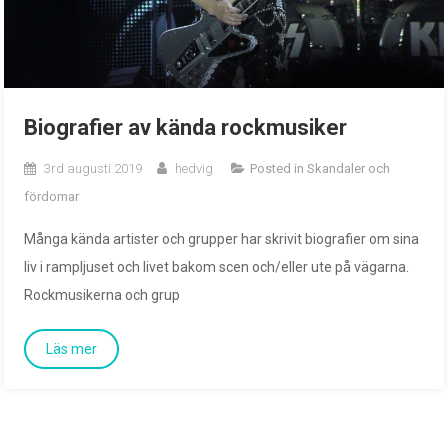
Biografier av kända rockmusiker
3rd augusti 2019
hedvig
Posted in
Skandaler och
fördomar
Många kända artister och grupper har skrivit biografier om sina
liv i rampljuset och livet bakom scen och/eller ute på vägarna.
Rockmusikerna och grup